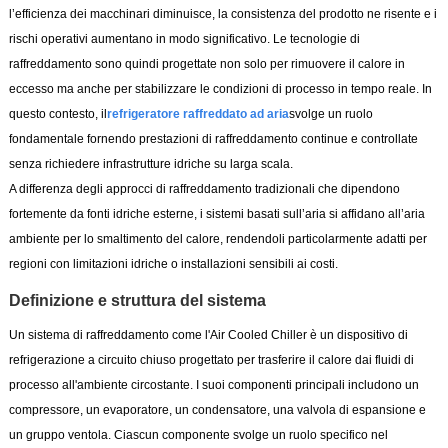
l’efficienza dei macchinari diminuisce, la consistenza del prodotto ne risente e i
rischi operativi aumentano in modo significativo. Le tecnologie di
raffreddamento sono quindi progettate non solo per rimuovere il calore in
eccesso ma anche per stabilizzare le condizioni di processo in tempo reale. In
questo contesto, il
refrigeratore raffreddato ad aria
svolge un ruolo
fondamentale fornendo prestazioni di raffreddamento continue e controllate
senza richiedere infrastrutture idriche su larga scala.
A differenza degli approcci di raffreddamento tradizionali che dipendono
fortemente da fonti idriche esterne, i sistemi basati sull’aria si affidano all’aria
ambiente per lo smaltimento del calore, rendendoli particolarmente adatti per
regioni con limitazioni idriche o installazioni sensibili ai costi.
Definizione e struttura del sistema
Un sistema di raffreddamento come l'Air Cooled Chiller è un dispositivo di
refrigerazione a circuito chiuso progettato per trasferire il calore dai fluidi di
processo all'ambiente circostante. I suoi componenti principali includono un
compressore, un evaporatore, un condensatore, una valvola di espansione e
un gruppo ventola. Ciascun componente svolge un ruolo specifico nel