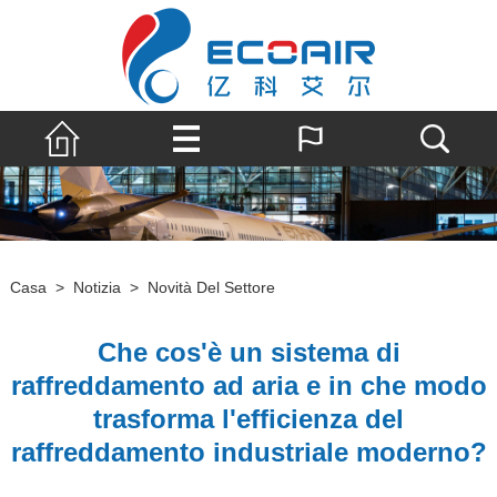
Casa
>
Notizia
>
Novità Del Settore
Che cos'è un sistema di
raffreddamento ad aria e in che modo
trasforma l'efficienza del
raffreddamento industriale moderno?