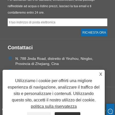
raffreddate ad acqua o listino prezzi, lasciaci la tua email e ti
contatteremo entro 24 ore.
Contattaci
N. 788 Jinda Road, distretto di Yinzhou, Ningbo,
Provincia di Zhejiang, Cina
+86-574-28897800
X
sales@ecoairnb.com
Utilizziamo i cookie per offrirti una migliore
esperienza di navigazione, analizzare il traffico del
sito e personalizzare i contenuti. Utilizzando
Links
Sitemap
RSS
XML
politica sulla riservatezza
questo sito, accetti il ​​nostro utilizzo dei cookie.
politica sulla riservatezza
Copyright © 2023 Ningbo Ecoair Environmental Technology Co., Ltd.